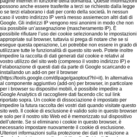
pagine Internet in funzione della domanda. Queste informazioni
possono anche essere trasferite a terzi se richiesto dalla legge
o se terzi elaborano i dati per conto della società. In nessun
caso il vostro indirizzo IP verrà messo assiemecon altri dati di
Google. Gli indirizzi IP vengono resi anonimi in modo che non
sia possibile un’assegnazione (mascheramento IP). È
possibile rifiutare l’uso dei cookie selezionando le impostazioni
appropriate sul browser, tuttavia si prega di notare che se si
esegue questa operazione, Lei potrebbe non essere in grado di
utilizzare tutte le funzionalità di questo sito web. Potete inoltre
impedire la raccolta di dati generati dal cookie e relativi al
vostro utilizzo del sito web (compreso il vostro indirizzo IP) e
l’elaborazione di questi dati da parte di Google scaricando e
installando un add-on per il browser
(https://tools.google.com/dlpage/gaoptout?hl=it). In alternativa
al componente aggiuntivo (add-on) per browser, in particolare
per i browser su dispositivi mobili, è possibile impedire a
Google Analytics di raccogliere dati facendo clic sul link
riportato sopra. Un cookie di dissociazione è impostato per
impedire la futura raccolta dei vostri dati quando visitate questo
sito web. Il cookie di esclusione è valido solo in questo browser
e solo per il nostro sito Web ed è memorizzato sul dispositivo
dell’utente. Se si eliminano i cookie in questo browser, è
necessario impostare nuovamente il cookie di esclusione.
Ulteriori informazioni sulla protezione dei dati in relazione a